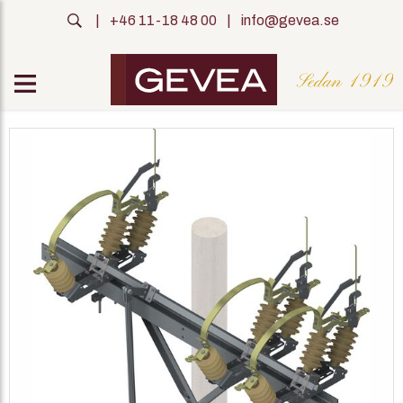
|
+46 11-18 48 00
|
info@gevea.se