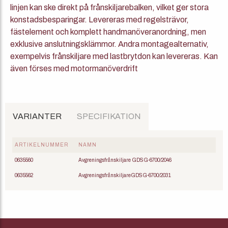
linjen kan ske direkt på frånskiljarebalken, vilket ger stora
konstadsbesparingar. Levereras med regelsträvor,
fästelement och komplett handmanöveranordning, men
exklusive anslutningsklämmor. Andra montagealternativ,
exempelvis frånskiljare med lastbrytdon kan levereras. Kan
även förses med motormanöverdrift
VARIANTER
SPECIFIKATION
ARTIKELNUMMER
NAMN
0635560
Avgreningsfrånskiljare GDSG-6700/2046
0635562
AvgreningsfrånskiljareGDSG-6700/2031