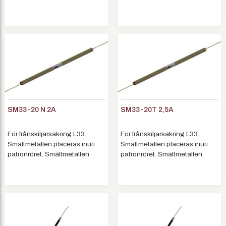
tillverkas i två utföranden: Typ
tillverkas i två utföranden: Typ
N. Normal: Är huvudsakligen ett
N. Normal: Är huvudsakligen ett
kortslutningsskydd. Används
kortslutningsskydd. Används
där huvudsäkringar på
där huvudsäkringar på
lågspänningssidan finns. T...
lågspänningssidan finns. T...
SM33-20 N 2A
SM33-20T 2,5A
För frånskiljarsäkring L33.
För frånskiljarsäkring L33.
Smältmetallen placeras inuti
Smältmetallen placeras inuti
patronröret. Smältmetallen
patronröret. Smältmetallen
tillverkas i två utföranden: Typ
tillverkas i två utföranden: Typ
N. Normal: Är huvudsakligen ett
N. Normal: Är huvudsakligen ett
kortslutningsskydd. Används
kortslutningsskydd. Används
där huvudsäkringar på
där huvudsäkringar på
lågspänningssidan finns. T...
lågspänningssidan finns. T...