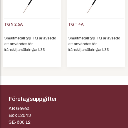
TGN 2,5A
TGT 4A
Smältmetall typ TG är avsedd
Smältmetall typ TG är avsedd
att användas för
att användas för
frånskiljarsäkringar L33
frånskiljarsäkringar L33
utrustade med utkastarfjädrar.
utrustade med utkastarfjädrar.
Smältmetall TG består av en
Smältmetall TG består av en
smälttrad inlagd i ett
smälttrad inlagd i ett
vattenbeständigt rörmaterial,
vattenbeständigt rörmaterial,
som är starkt gasavgivande då
som är starkt gasavgivande då
det utsätts ...
det utsätts ...
Företagsuppgifter
AB Gevea
Box 12043
SE-600 12