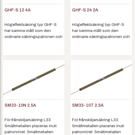
GHF-S 12 4A
GHF-S 24 2A
Högeffektsäkring typ GHF-S
Högeffektsäkring typ GHF-S
har samma mått som den
har samma mått som den
ordinarie säkringspatronen och
ordinarie säkringspatronen och
passar direkt i L33 apparaten.
passar direkt i L33 apparaten.
Säkringen tillverkas för både 12
Säkringen tillverkas för både 12
och 24 kV patronrörsavstånd.
och 24 kV patronrörsavstånd.
Högeffektsäkringens
Högeffektsäkringens
karakteristik är anpassad för a...
karakteristik är anpassad för a...
SM33-10N 2,5A
SM33-10T 2,5A
För frånskiljarsäkring L33.
För frånskiljarsäkring L33.
Smältmetallen placeras inuti
Smältmetallen placeras inuti
patronröret. Smältmetallen
patronröret. Smältmetallen