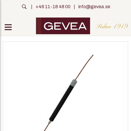
|
+46 11-18 48 00
|
info@gevea.se