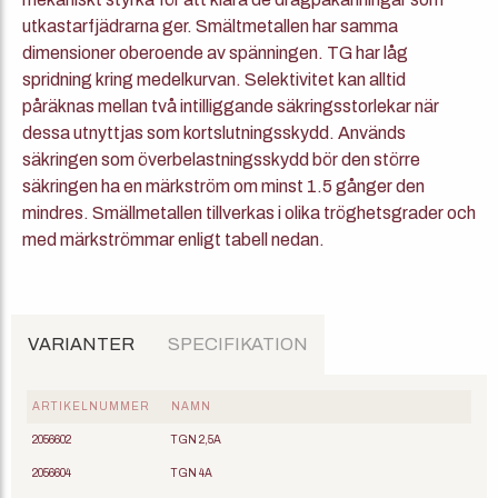
utkastarfjädrarna ger. Smältmetallen har samma
dimensioner oberoende av spänningen. TG har låg
spridning kring medelkurvan. Selektivitet kan alltid
påräknas mellan två intilliggande säkringsstorlekar när
dessa utnyttjas som kortslutningsskydd. Används
säkringen som överbelastningsskydd bör den större
säkringen ha en märkström om minst 1.5 gånger den
mindres. Smällmetallen tillverkas i olika tröghetsgrader och
med märkströmmar enligt tabell nedan.
VARIANTER
SPECIFIKATION
ARTIKELNUMMER
NAMN
2056602
TGN 2,5A
2056604
TGN 4A