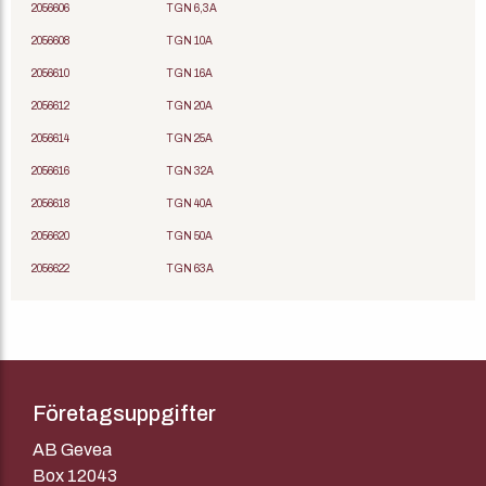
2056606
TGN 6,3A
2056608
TGN 10A
2056610
TGN 16A
2056612
TGN 20A
2056614
TGN 25A
2056616
TGN 32A
2056618
TGN 40A
2056620
TGN 50A
2056622
TGN 63A
Företagsuppgifter
AB Gevea
Box 12043