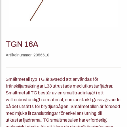
TGN 16A
Artikelnummer: 2056610
Smältmetall typ TG är avsedd att användas för
frånskiljarsäkringar L33 utrustade med utkastarfjädrar.
Smältmetall TG består av en smälttrad inlagd i ett
vattenbeständigt rörmaterial, som är starkt gasavgivande
då det utsätts för brytljusbågen. Smällmetallen är försedd
med mjuka litzanslutningar för enkel anslutning till
utkastarfjädrarna. TG smältmetallen har erforderlig
mekaniskt styrka för att klara de dragpåkänningar som