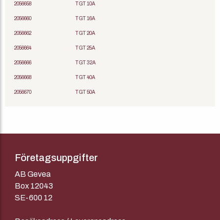
2056658
TGT 10A
2056660
TGT 16A
2056662
TGT 20A
2056664
TGT 25A
2056666
TGT 32A
2056668
TGT 40A
2056670
TGT 50A
Företagsuppgifter
AB Gevea
Box 12043
SE-600 12