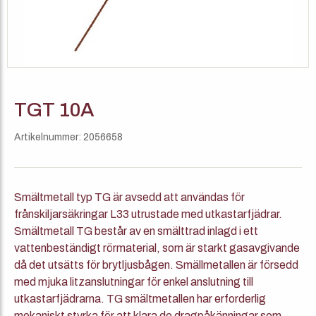
TGT 10A
Artikelnummer: 2056658
Smältmetall typ TG är avsedd att användas för
frånskiljarsäkringar L33 utrustade med utkastarfjädrar.
Smältmetall TG består av en smälttrad inlagd i ett
vattenbeständigt rörmaterial, som är starkt gasavgivande
då det utsätts för brytljusbågen. Smällmetallen är försedd
med mjuka litzanslutningar för enkel anslutning till
utkastarfjädrarna. TG smältmetallen har erforderlig
mekaniskt styrka för att klara de dragpåkänningar som