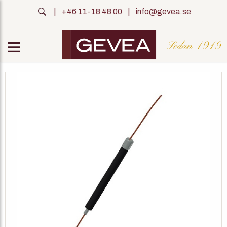
|
+46 11-18 48 00
|
info@gevea.se