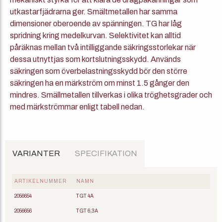
utkastarfjädrarna ger. Smältmetallen har samma
dimensioner oberoende av spänningen. TG har låg
spridning kring medelkurvan. Selektivitet kan alltid
påräknas mellan två intilliggande säkringsstorlekar när
dessa utnyttjas som kortslutningsskydd. Används
säkringen som överbelastningsskydd bör den större
säkringen ha en märkström om minst 1.5 gånger den
mindres. Smällmetallen tillverkas i olika tröghetsgrader och
med märkströmmar enligt tabell nedan.
VARIANTER
SPECIFIKATION
ARTIKELNUMMER
NAMN
2056654
TGT 4A
2056656
TGT 6,3A